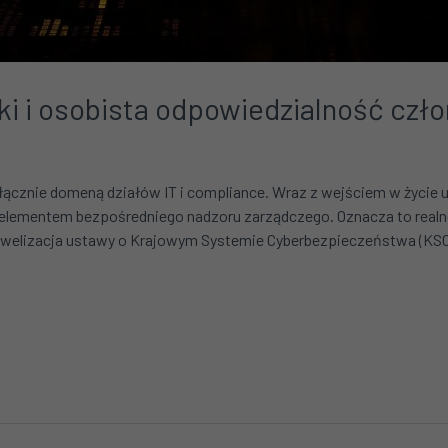
i i osobista odpowiedzialność czł
ącznie domeną działów IT i compliance. Wraz z wejściem w życie u
 elementem bezpośredniego nadzoru zarządczego. Oznacza to realne
elizacja ustawy o Krajowym Systemie Cyberbezpieczeństwa (KSC