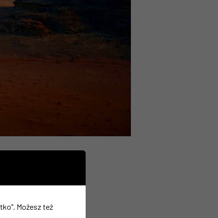
dawcy i prawa
stko". Możesz też