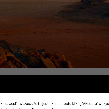
– kluczowe zasady, obowiązki praco
kies. Jeśli uważasz, że to jest ok, po prostu kliknij "Akceptuj wszy