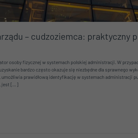
rządu – cudzoziemca: praktyczny p
or osoby fizycznej w systemach polskiej administracji. W przyp
o uzyskanie bardzo często okazuje się niezbędne dla sprawnego w
ożliwia prawidłową identyfikację w systemach administracji publ
 jest […]