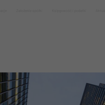
zacje
Założenie spółki
Księgowość i podatki
Aktua