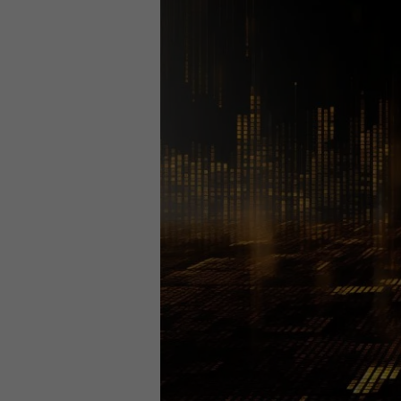
odpowiedzialność
członków
zarządu