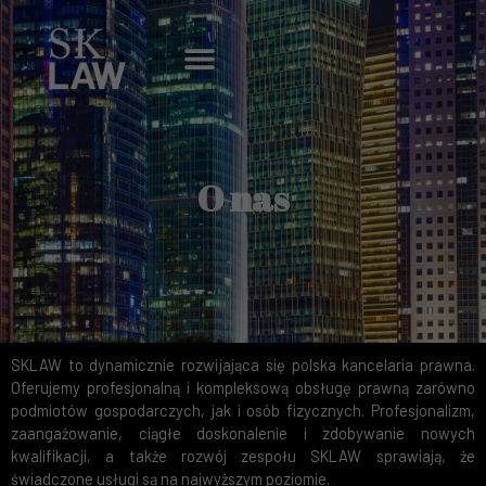
Skip
to
Menu
content
O nas
SKLAW to dynamicznie rozwijająca się polska kancelaria prawna.
Oferujemy profesjonalną i kompleksową obsługę prawną zarówno
podmiotów gospodarczych, jak i osób fizycznych. Profesjonalizm,
zaangażowanie, ciągłe doskonalenie i zdobywanie nowych
kwalifikacji, a także rozwój zespołu SKLAW sprawiają, że
świadczone usługi są na najwyższym poziomie.