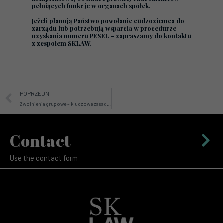
pełniących funkcje w organach spółek.
Jeżeli planują Państwo powołanie cudzoziemca do
zarządu lub potrzebują wsparcia w procedurze
uzyskania numeru PESEL – zapraszamy do kontaktu
z zespołem SKLAW.
Prev
POPRZEDNI
Zwolnienia grupowe – kluczowe zasady, obowiązki pracodawcy i prawa pracownika
Contact
Use the contact form