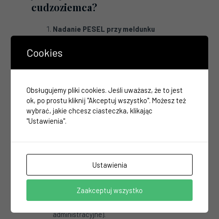
cudzoziemca?
Nadanie PESEL przy meldunku
Jeżeli cudzoziemiec dokonuje zameldowania w
Cookies
Polsce na pobyt przekraczający 30 dni, numer
PESEL jest nadawany automatycznie przez
właściwy urząd gminy lub miasta.
Obsługujemy pliki cookies. Jeśli uważasz, że to jest
ok, po prostu kliknij "Akceptuj wszystko". Możesz też
Złożenie wniosku o nadanie numeru
wybrać, jakie chcesz ciasteczka, klikając
PESEL
"Ustawienia".
Jeżeli brak jest podstaw do meldunku, możliwe
jest złożenie odrębnego wniosku o nadanie
numeru PESEL.
W takim przypadku należy:
Ustawienia
wypełnić formularz wniosku,
przedstawić ważny dokument tożsamości,
Zaakceptuj wszystko
wykazać podstawę prawną uzyskania
numeru (np. obowiązki podatkowe lub
administracyjne).