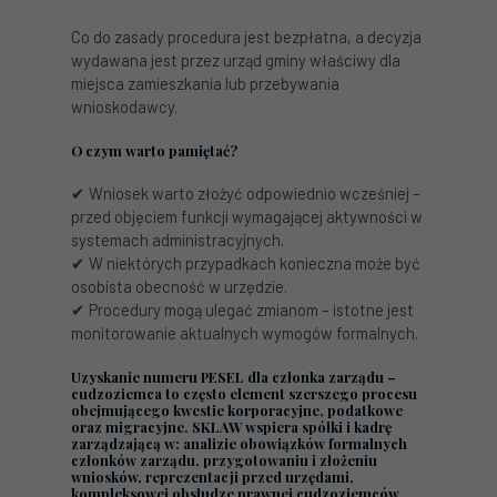
Co do zasady procedura jest bezpłatna, a decyzja
wydawana jest przez urząd gminy właściwy dla
miejsca zamieszkania lub przebywania
wnioskodawcy.
O czym warto pamiętać?
✔ Wniosek warto złożyć odpowiednio wcześniej –
przed objęciem funkcji wymagającej aktywności w
systemach administracyjnych.
✔ W niektórych przypadkach konieczna może być
osobista obecność w urzędzie.
✔ Procedury mogą ulegać zmianom – istotne jest
monitorowanie aktualnych wymogów formalnych.
Uzyskanie numeru PESEL dla członka zarządu –
cudzoziemca to często element szerszego procesu
obejmującego kwestie korporacyjne, podatkowe
oraz migracyjne. SKLAW wspiera spółki i kadrę
zarządzającą w: analizie obowiązków formalnych
członków zarządu, przygotowaniu i złożeniu
wniosków, reprezentacji przed urzędami,
kompleksowej obsłudze prawnej cudzoziemców