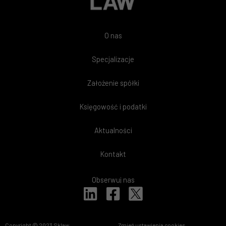
O nas
Specjalizacje
Założenie spółki
Księgowość i podatki
Aktualności
Kontakt
Obserwuj nas
L
F
i
a
n
c
Copyright © 2023 Sklaw
Zmień ustawienia cookies