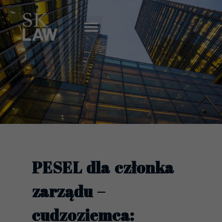
Skip
to
Menu
content
PESEL dla członka
zarządu –
cudzoziemca: